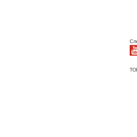
Сл
ТО