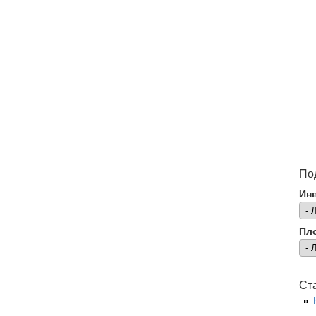
По
Ин
Пл
Ст