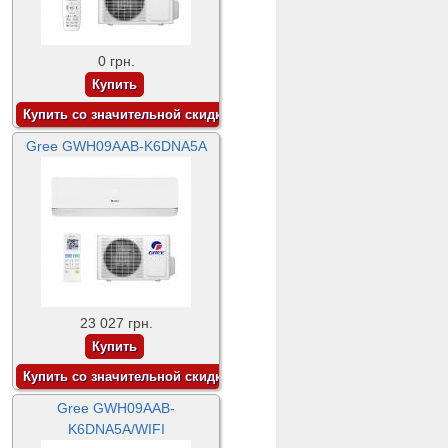
0 грн.
Gree GWH09AAB-K6DNA5A
23 027 грн.
Gree GWH09AAB-
K6DNA5A/WIFI