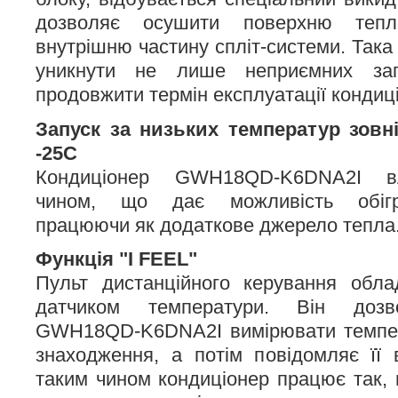
дозволяє осушити поверхню тепл
внутрішню частину спліт-системи. Так
уникнути не лише неприємних за
продовжити термін експлуатації кондиц
Запуск за низьких температур зовн
-25С
Кондиціонер GWH18QD-K6DNA2I в
чином, що дає можливість обігр
працюючи як додаткове джерело тепла
Функція "I FEEL"
Пульт дистанційного керування обла
датчиком температури. Він дозв
GWH18QD-K6DNA2I вимірювати темпера
знаходження, а потім повідомляє її 
таким чином кондиціонер працює так, 