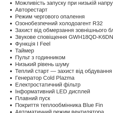
Можливість запуску при низькій напру
Авторестарт
Режим чергового опалення
Озонобезпечний холодоагент R32
Захист від обмерзання зовнішнього б
Звукове сповіщення GWH18QD-K6DN
Функція I Feel
Таймер
Пульт з годинником
Низький рівень шуму
Теплий старт — захист від обдування
Генератор Cold Plazma
Електростатичний фільтр
Інформативний LED дисплей
Плавний пуск
Покриття теплообмінника Blue Fin
Автоматичний режим вентилятора