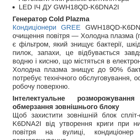
LED ІЧ ДУ GWH18QD-K6DNA2I
Генератор Cold Plazma
Кондиціонери GREE
GWH18QD-K6DNA
очищення повітря — Холодна плазма (п
є фільтром, який знищує бактерії, шкід
пилок, запахи, це відбувається зав
водню і кисню, що містяться в електрон
Холодна плазма знищує до 90% бакте
потребує технічного обслуговування, о
робочу поверхню.
Інтелектуальне розморожуван
обмерзання зовнішнього блоку
Щоб захистити зовнішній блок сплі
K6DNA2I від утворення криги при ни
повітря на вулиці, кондиціонер