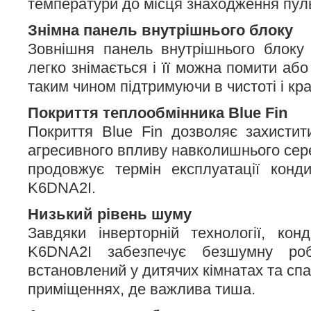
температури до місця знаходження пуль
Знімна панель внутрішнього блоку
Зовнішня панель внутрішнього бло
легко знімається і її можна помити аб
таким чином підтримуючи в чистоті і кра
Покриття теплообмінника Blue Fin
Покриття Blue Fin дозволяє захистит
агресивного впливу навколишнього сер
продовжує термін експлуатації кон
K6DNA2I.
Низький рівень шуму
Завдяки інверторній технології, ко
K6DNA2I забезпечує безшумну ро
встановлений у дитячих кімнатах та спа
приміщеннях, де важлива тиша.