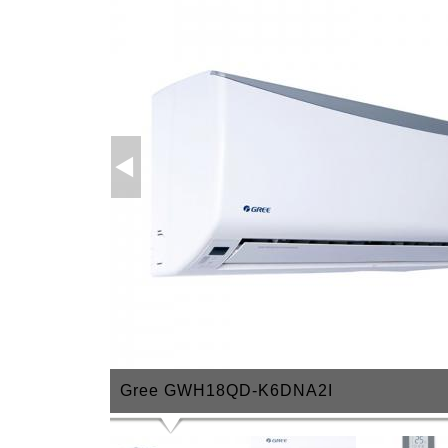
Gree GWH18QD-K6DNA2I