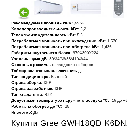
Рекомендуемая площадь кв/м:
до 56
Холодопроизводительность kВт:
5,2
Теплопроизводительность kВт:
5,6
Потребляемая мощность при охлаждении kВт:
1,576
Потребляемая мощность при обогреве kВт:
1,436
Габариты внутреннего блока:
970X300X224
Уровень шума дБ:
30/34/36/38/41/43/44
Основные режимы:
охлаждение / обогрев
Таймер включения/выключения:
да
Тип кондиционера:
Бытовой
Страна сборки:
КНР
Страна разработчик:
КНР
Тип хладагента:
R32
Допустимая температура наружного воздуха °С:
-15 до +5
Работа на обогрев до °С:
-25
Инвертор:
Да
Купити Gree GWH18QD-K6DN