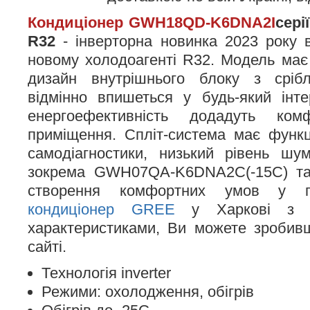
Кондиціонер GWH18QD-K6DNA2I
сері
R32
- інверторна новинка 2023 року в
новому холодоагенті R32. Модель має
дизайн внутрішнього блоку з сріб
відмінно впишеться у будь-який інте
енергоефективність додадуть ко
приміщення. Спліт-система має функ
самодіагностики, низький рівень шум
зокрема GWH07QA-K6DNA2С(-15С) та
створення комфортних умов у 
кондиціонер GREE
у Харкові з і
характеристиками, Ви можете зробив
сайті.
Технологія inverter
Режими: охолодження, обігрів