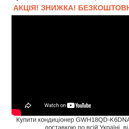
АКЦІЯ! ЗНИЖКА! БЕЗКОШТОВН
Купити кондиціонер GWH18QD-K6DNA
доставкою по всій Україні, в