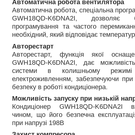
Автоматична робота вентилятора
Автоматична робота, спеціальна прогр
GWH18QD-K6DNA2I, дозволяє б
програмування та частого перемикан
необхідний, який відповідає температурі
Авторестарт
Авторестарт, функція якої оснаще
GWH18QD-K6DNA2I, дає можливість
системи в колишньому режим
електроживленням, забезпечуючи при 
безпеку в роботі кондиціонера.
Можливість запуску при низькій напр
Кондиціонер GWH18QD-K6DNA2I в
чином, що його безпечна експлуатац
при напрузі 198В
Захист компресора