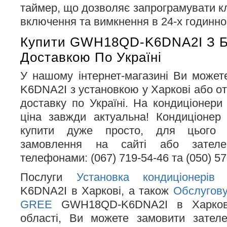
таймер, що дозволяє запрограмувати к
включення та вимкнення в 24-х годинно
Купити GWH18QD-K6DNA2I З 
Доставкою По Україні
У нашому інтернет-магазині Ви може
K6DNA2I з установкою у Харкові або о
доставку по Україні. На кондиціоне
ціна завжди актуальна! Кондиціон
купити дуже просто, для цього 
замовлення на сайті або зател
телефонами: (067) 719-54-46 та (050) 57
Послуги
Установка кондиціонер
K6DNA2I в Харкові, а також
Обслугову
GREE
GWH18QD-K6DNA2I в Харкові 
області, Ви можете замовити зате