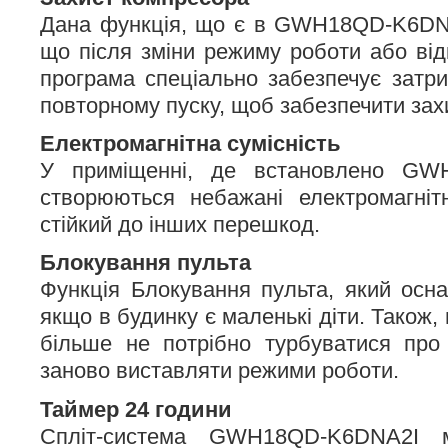
Дана функція, що є в GWH18QD-K6DNA
що після зміни режиму роботи або ві
програма спеціально забезпечує затр
повторному пуску, щоб забезпечити зах
Електромагнітна сумісність
У приміщенні, де встановлено GW
створюються небажані електромагніт
стійкий до інших перешкод.
Блокування пульта
Функція Блокування пульта, який осн
якщо в будинку є маленькі діти. Також, 
більше не потрібно турбуватися про
заново виставляти режими роботи.
Таймер 24 години
Спліт-система GWH18QD-K6DNA2I 