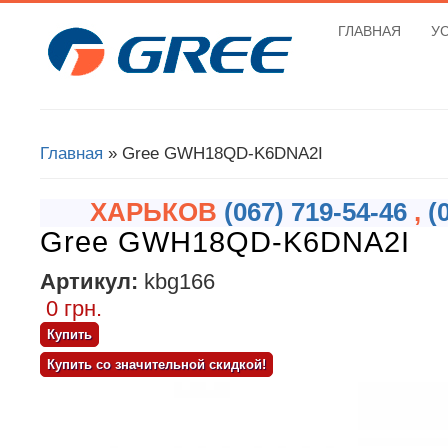
ГЛАВНАЯ
У
Вы здесь
Главная
» Gree GWH18QD-K6DNA2I
ХАРЬКОВ
(067) 719-54-46
,
(
Gree GWH18QD-K6DNA2I
Артикул:
kbg166
0 грн.