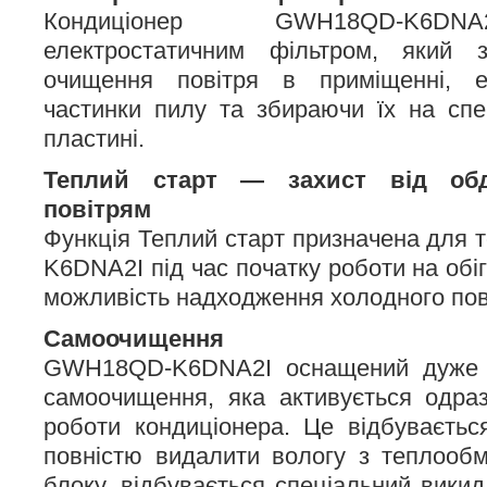
Кондиціонер GWH18QD-K6DN
електростатичним фільтром, який з
очищення повітря в приміщенні, е
частинки пилу та збираючи їх на спец
пластині.
Теплий старт — захист від об
повітрям
Функція Теплий старт призначена для
K6DNA2I під час початку роботи на обі
можливість надходження холодного пов
Самоочищення
GWH18QD-K6DNA2I оснащений дуже 
самоочищення, яка активується одра
роботи кондиціонера. Це відбуваєть
повністю видалити вологу з теплообм
блоку, відбувається спеціальний викид