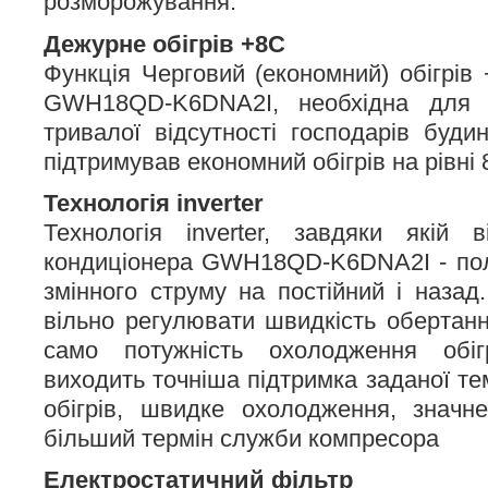
розморожування.
Дежурне обігрів +8С
Функція Черговий (економний) обігрів
GWH18QD-K6DNA2I, необхідна для 
тривалої відсутності господарів буди
підтримував економний обігрів на рівні 
Технологія inverter
Технологія inverter, завдяки якій 
кондиціонера GWH18QD-K6DNA2I - пол
змінного струму на постійний і назад
вільно регулювати швидкість обертанн
само потужність охолодження обіг
виходить точніша підтримка заданої т
обігрів, швидке охолодження, значн
більший термін служби компресора
Електростатичний фільтр