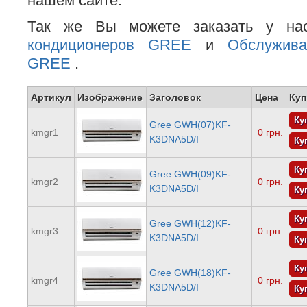
нашем сайте.
Так же Вы можете заказать у на
кондиционеров GREE
и
Обслужива
GREE
.
Артикул
Изображение
Заголовок
Цена
Куп
Gree GWH(07)KF-
kmgr1
0 грн.
K3DNA5D/I
Gree GWH(09)KF-
kmgr2
0 грн.
K3DNA5D/I
Gree GWH(12)KF-
kmgr3
0 грн.
K3DNA5D/I
Gree GWH(18)KF-
kmgr4
0 грн.
K3DNA5D/I