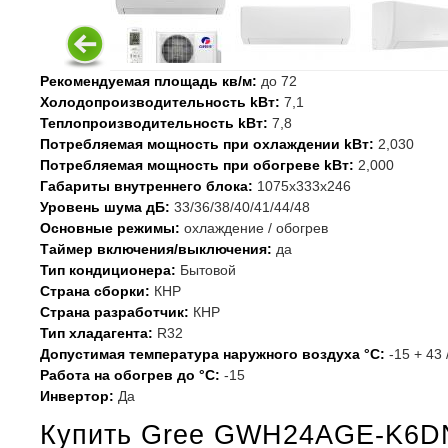
Рекомендуемая площадь кв/м:
до 72
Холодопроизводительность kВт:
7,1
Теплопроизводительность kВт:
7,8
Потребляемая мощность при охлаждении kВт:
2,030
Потребляемая мощность при обогреве kВт:
2,000
Габариты внутреннего блока:
1075x333x246
Уровень шума дБ:
33/36/38/40/41/44/48
Основные режимы:
охлаждение / обогрев
Таймер включения/выключения:
да
Тип кондиционера:
Бытовой
Страна сборки:
КНР
Страна разработчик:
КНР
Тип хладагента:
R32
Допустимая температура наружного воздуха °С:
-15 + 43
Работа на обогрев до °С:
-15
Инвертор:
Да
Купить Gree GWH24AGE-K6D