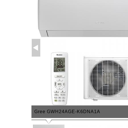
Gree GWH24AGE-K6DNA1A