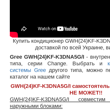
Купить кондиционер GWH(24)KF-K3DN
доставкой по всей Украине, 
Gree GWH(24)KF-K3DNA5G/I
- внутрен
типа, серии Change. Выбрать и
системы Gree
другого типа, можно п
каталог на нашем сайте
GWH(24)KF-K3DNA5G/I самостоятель
НЕ МОЖЕТ!!
GWH(24)KF-K3DNA5G/I совмести
наружными блоками: