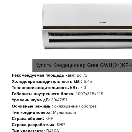
Купить Кондиционер Gree GWH(24)KF
Рекомендуемая площадь кв/м:
до 72
Холодопроизводительность kВт:
6,45
Теплопроизводительность kВт:
7,0
Габариты внутреннего блока:
1007х315х219
Уровень шума дБ:
39/47/51
Основные режимы:
охлаждение / обогрев
Тип кондиционера:
Мультисплит
Страна сборки:
КНР
Страна разработчик:
КНР
Тип хладагента:
R410A